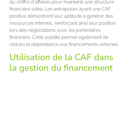
du chiffre d'affaires pour maintenir une structure
financière saine. Les entreprises ayant une CAF
positive démontrent leur aptitude à générer des
ressources internes, renforçant ainsi leur position
lors des négociations avec les partenaires
financiers. Cette solidité permet également de
réduire la dépendance aux financements externes.
Utilisation de la CAF dans
la gestion du financement
La Capacité d'Autofinancement (CAF) représente un
outil fondamental dans la gestion financière des
entreprises. Elle permet de mesurer les ressources
internes générées par l'activité et d'évaluer la
capacité à financer les opérations sans recourir à
des sources externes. Une CAF positive indique une
aptitude à investir et rembourser les dettes.